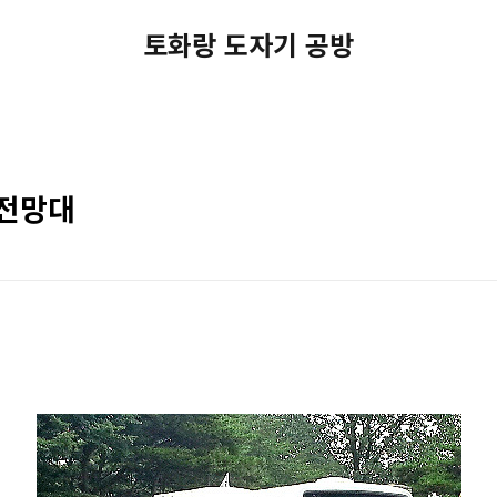
토화랑 도자기 공방
 전망대