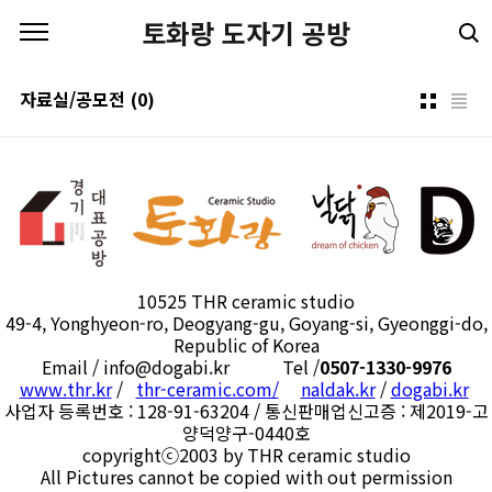
본문 바로가기
토화랑 도자기 공방
자료실/공모전
(0)
10525 THR ceramic studio
49-4, Yonghyeon-ro, Deogyang-gu, Goyang-si, Gyeonggi-do,
Republic of Korea
Email / info@dogabi.kr Tel /
0507-1330-9976
www.thr.kr
/
thr-ceramic.com/
naldak.kr
/
dogabi.kr
사업자 등록번호 : 128-91-63204 / 통신판매업신고증 : 제2019-고
양덕양구-0440호
copyrightⓒ2003 by THR ceramic studio
All Pictures cannot be copied with out permission