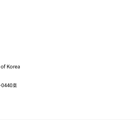
 of Korea
-0440호