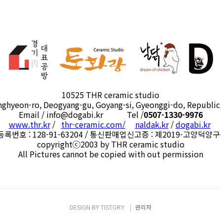
10525 THR ceramic studio
nghyeon-ro, Deogyang-gu, Goyang-si, Gyeonggi-do, Republic
Email / info@dogabi.kr Tel /
0507-1330-9976
www.thr.kr
/
thr-ceramic.com/
naldak.kr
/
dogabi.kr
록번호 : 128-91-63204 / 통신판매업신고증 : 제2019-고양덕양구
copyrightⓒ2003 by THR ceramic studio
All Pictures cannot be copied with out permission
DESIGN BY
TISTORY
관리자