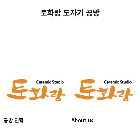
토화랑 도자기 공방
공방 연혁
About us