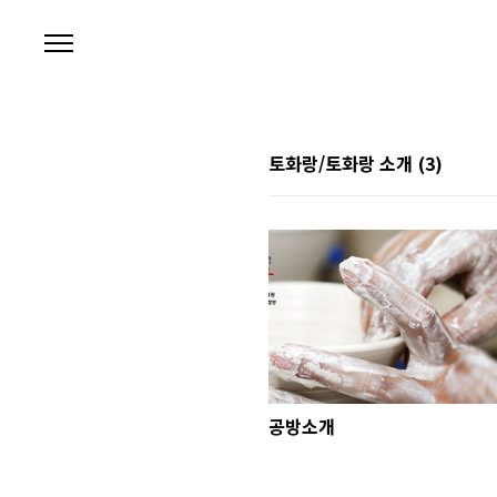
본문 바로가기
토화랑/토화랑 소개
(3)
공방소개