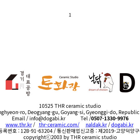
1
10525 THR ceramic studio
nghyeon-ro, Deogyang-gu, Goyang-si, Gyeonggi-do, Republic
Email / info@dogabi.kr Tel /
0507-1330-9976
www.thr.kr
/
thr-ceramic.com/
naldak.kr
/
dogabi.kr
록번호 : 128-91-63204 / 통신판매업신고증 : 제2019-고양덕양구
copyrightⓒ2003 by THR ceramic studio