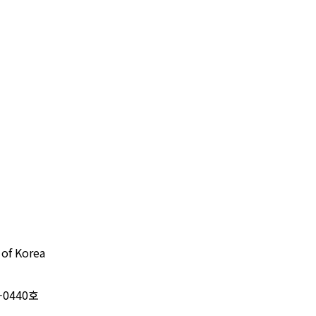
 of Korea
-0440호