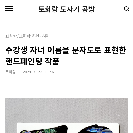
본문 바로가기
토화랑 도자기 공방
토화랑/토화랑 회원 작품
수강생 자녀 이름을 문자도로 표현한
핸드페인팅 작품
토화랑
2024. 7. 22. 13:46