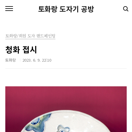
본문 바로가기
토화랑 도자기 공방
토화랑/회원 도자 핸드페인팅
청화 접시
토화랑
2023. 6. 9. 22:10