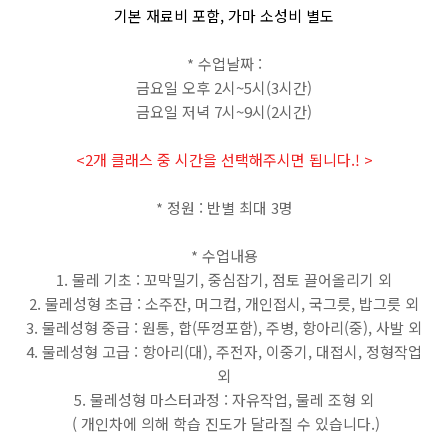
기본 재료비 포함
,
가마
소성비
별도
*
수업날짜
:
금요일 오후
2
시
~5
시
(3
시간
)
금요일 저녁
7
시
~9
시
(2
시간
)
<2개 클래스 중 시간을 선택해주시면 됩니다.! >
*
정원
:
반별 최대
3
명
*
수업내용
1.
물레 기초
:
꼬막밀기
,
중심잡기
,
점토 끌어올리기 외
2.
물레성형 초급
:
소주잔
,
머그컵
,
개인접시
,
국그릇
,
밥그릇 외
3.
물레성형 중급
:
원통
,
합
(
뚜껑포함
),
주병
,
항아리
(
중
),
사발 외
4.
물레성형 고급
:
항아리
(
대
),
주전자
,
이중기
,
대접시
,
정형작업
외
5.
물레성형 마스터과정
:
자유작업
,
물레 조형 외
(
개인차에 의해 학습 진도가 달라질 수 있습니다
.)