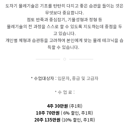
도자기 물레기술은 기초를 탄탄히 다지고 좋은 습관을 들이는 것은
무엇보다 중요합니다.
점토 반죽과 중심잡기, 기물성형과 정형 등
물레기술의 전 과정을 스스로 할 수 있도록 지도하는데 중점을 두
고 있습니다.
개인별 체형과 습관등을 고려하여 본인에게 맞는 물레 테크닉을 습
득할 수 있습니다.
*
수업대상자
:
입문자
,
중급 및 고급자
*
수 업 료
:
4
주
30
만원
(
주
1
회
)
10
주
70
만원
( 6%
할인
,
주
1
회
)
20
주
135
만원
(10%
할인
,
주
1
회
)