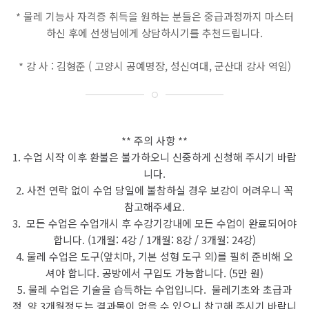
*
물레 기능사 자격증 취득을 원하는 분들은 중급과정까지 마스터
하신 후에 선생님에게 상담하시기를 추천드립니다
.
*
강 사
:
김형준
(
고양시 공예명장
,
성신여대
,
군산대 강사 역임
)
** 주의 사항 **
1. 수업 시작 이후 환불은 불가하오니 신중하게 신청해 주시기 바랍
니다.
2. 사전 연락 없이 수업 당일에 불참하실 경우 보강이 어려우니 꼭
참고해주세요.
3.
모든 수업은 수업개시 후 수강기강내에 모든 수업이 완료되어야
합니다
.
(1개월: 4강 / 1개월: 8강 / 3개월: 24강)
4. 물레 수업은 도구(앞치마, 기본 성형 도구 외)를 필히 준비해 오
셔야 합니다. 공방에서 구입도 가능합니다. (5만 원)
5. 물레 수업은 기술을 습득하는 수업입니다. 물레기초와 초급과
정 약 3개월정도는 결과물이 없을 수 있으니 참고해 주시기 바랍니